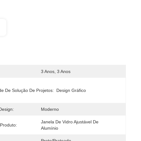
3 Anos, 3 Anos
e De Solução De Projetos:
Design Gráfico
Design:
Moderno
Janela De Vidro Ajustável De 
Produto:
Alumínio
Preto/prateado