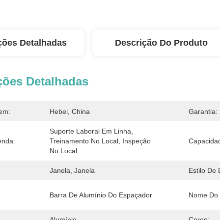
ções Detalhadas
Descrição Do Produto
ções Detalhadas
em:
Hebei, China
Garantia:
Suporte Laboral Em Linha, 
enda:
Treinamento No Local, Inspeção 
Capacidad
No Local
Janela, Janela
Estilo De 
Barra De Alumínio Do Espaçador
Nome Do 
Alumínio
Cores: