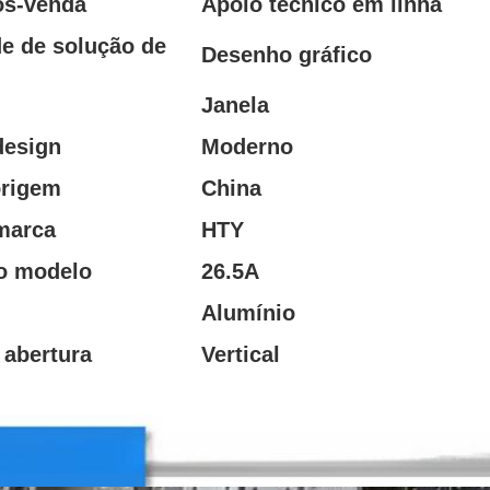
ós-venda
Apoio técnico em linha
e de solução de
Desenho gráfico
Janela
design
Moderno
origem
China
marca
HTY
o modelo
26.5A
Alumínio
 abertura
Vertical
odutos