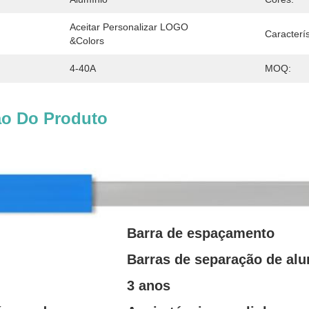
Aceitar Personalizar LOGO 
Caracterís
&colors
4-40A
MOQ:
ão Do Produto
produtos
Barra de espaçamento
Barras de separação de alu
3 anos