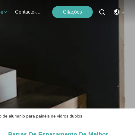
Contacte-Nos
Citações
os
de alumínio para painéis de vidros duplos
Barras De Espaçamento De Melhor