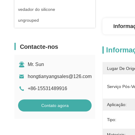
vedador do silicone
ungrouped
Informa
Contacte-nos
Informa
Mr. Sun
Lugar De Orig
hongtianyangsales@126.com
Serviço Pós-V
+86-15531489916
Aplicação:
Contato agora
Tipo:
Materiais: