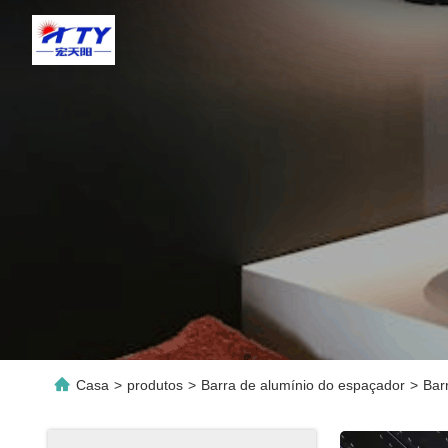
Casa
>
produtos
>
Barra de alumínio do espaçador
>
Bar