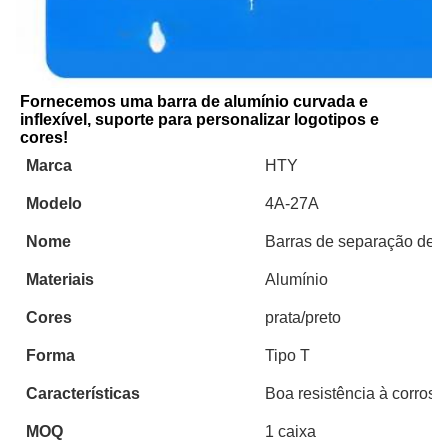
Fornecemos uma barra de alumínio curvada e 
inflexível, suporte para personalizar logotipos e 
cores!
Marca
HTY
Modelo
4A-27A
Nome
Barras de separação de a
Materiais
Alumínio
Cores
prata/preto
Forma
Tipo T
Características
Boa resistência à corrosão
MOQ
1 caixa