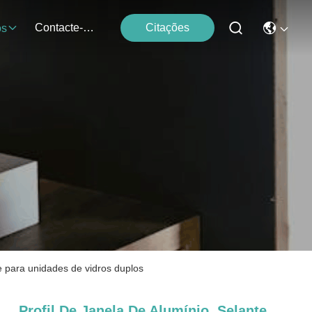
Contacte-Nos
Citações
os
te para unidades de vidros duplos
Profil De Janela De Alumínio, Selante