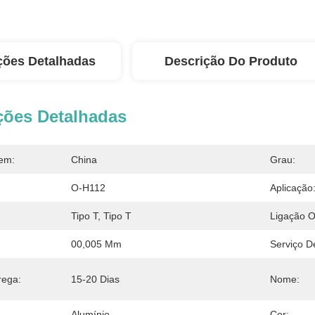
ções Detalhadas
Descrição Do Produto
ções Detalhadas
em:
China
Grau:
O-H112
Aplicação
Tipo T, Tipo T
Ligação 
00,005 Mm
Serviço D
rega:
15-20 Dias
Nome:
Alumínio
Cor: