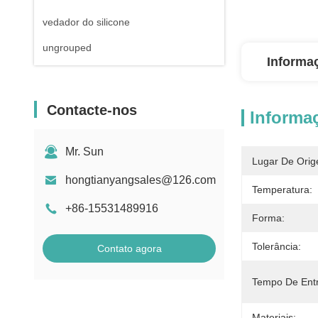
vedador do silicone
ungrouped
Informa
Contacte-nos
Informa
Mr. Sun
Lugar De Orig
hongtianyangsales@126.com
Temperatura:
+86-15531489916
Forma:
Tolerância:
Contato agora
Tempo De Ent
Materiais: