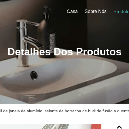
Casa
Sobre Nós
Produt
Detalhes Dos Produtos
fil de janela de alumínio, selante de borracha de butil de fusão a quen