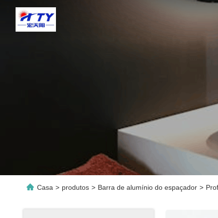
Casa
>
produtos
>
Barra de alumínio do espaçador
>
Pro