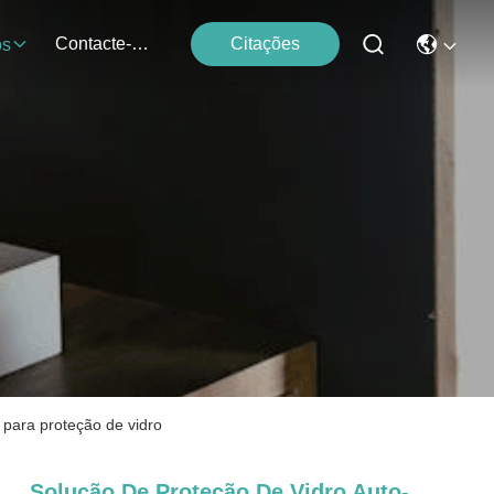
Contacte-Nos
Citações
os
para proteção de vidro
Solução De Proteção De Vidro Auto-