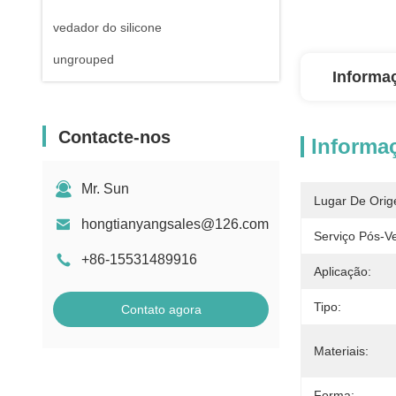
vedador do silicone
ungrouped
Informa
Contacte-nos
Informa
Mr. Sun
Lugar De Orig
hongtianyangsales@126.com
Serviço Pós-V
+86-15531489916
Aplicação:
Tipo:
Contato agora
Materiais:
Forma: