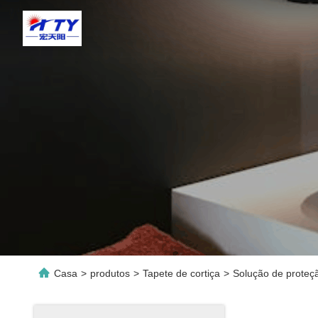
Casa
>
produtos
>
Tapete de cortiça
>
Solução de proteç