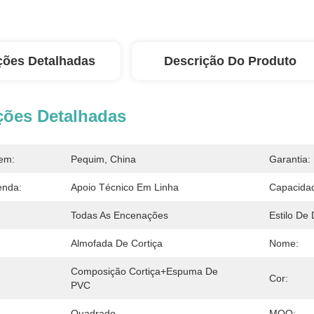
ções Detalhadas
Descrição Do Produto
ções Detalhadas
em:
Pequim, China
Garantia:
enda:
Apoio Técnico Em Linha
Capacidad
Todas As Encenações
Estilo De 
Almofada De Cortiça
Nome:
Composição Cortiça+espuma De 
Cor:
PVC
Quadrado
MOQ: