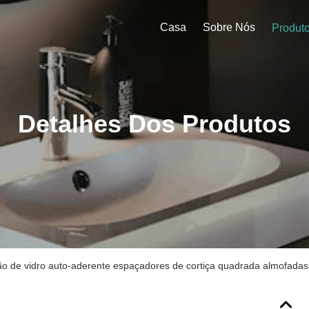
Casa
Sobre Nós
Produt
Detalhes Dos Produtos
ão de vidro auto-aderente espaçadores de cortiça quadrada almofadas 