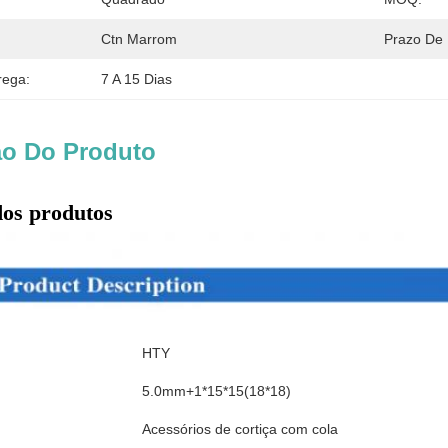
Ctn Marrom
Prazo De
rega:
7 A 15 Dias
ão Do Produto
dos produtos
HTY
5.0mm+1*15*15(18*18)
Acessórios de cortiça com cola