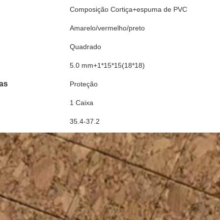
Composição Cortiça+espuma de PVC
Amarelo/vermelho/preto
Quadrado
5.0 mm+1*15*15(18*18)
cas
Proteção
1 Caixa
35.4-37.2